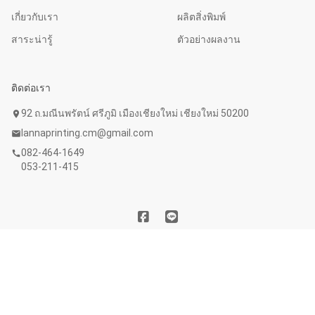
เกี่ยวกับเรา
ผลิตสิ่งพิมพ์
สาระน่ารู้
ตัวอย่างผลงาน
ติดต่อเรา
92 ถ.มณีนพรัตน์ ศรีภูมิ เมืองเชียงใหม่ เชียงใหม่ 50200
location_on
lannaprinting.cm@gmail.com
mail
082-464-1649
call
053-211-415
Copyright © 2020 บริษัท ลานนาการพิมพ์ จำกัด. All Rights
Reserved. Powered by
WebFaster.online