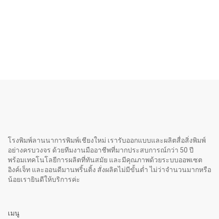
โรงพิมพ์ลานนาการพิมพ์เชียงใหม่ เรารับออกแบบและผลิตสื่อสิ่งพิมพ์
อย่างครบวงจร ด้วยทีมงานมืออาชีพที่มากประสบการณ์กว่า 50 ปี
พร้อมเทคโนโลยีการผลิตที่ทันสมัย และมีคุณภาพด้วยระบบออพเซต
อิงค์เจ็ท และออนดีมานพริ้นติ้ง สั่งผลิตไม่มีขั้นต่ำ ไม่ว่าจำนวนมากหรือ
น้อยเรายินดีให้บริการค่ะ
เมนู