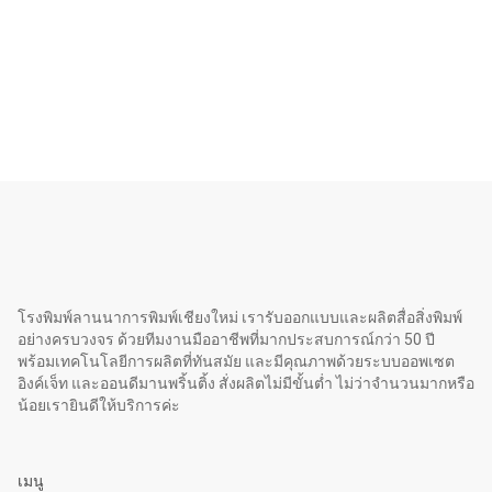
โรงพิมพ์ลานนาการพิมพ์เชียงใหม่ เรารับออกแบบและผลิตสื่อสิ่งพิมพ์
อย่างครบวงจร ด้วยทีมงานมืออาชีพที่มากประสบการณ์กว่า 50 ปี
พร้อมเทคโนโลยีการผลิตที่ทันสมัย และมีคุณภาพด้วยระบบออพเซต
อิงค์เจ็ท และออนดีมานพริ้นติ้ง สั่งผลิตไม่มีขั้นต่ำ ไม่ว่าจำนวนมากหรือ
น้อยเรายินดีให้บริการค่ะ
เมนู