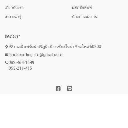
เกี่ยวกับเรา
ผลิตสิ่งพิมพ์
สาระน่ารู้
ตัวอย่างผลงาน
ติดต่อเรา
92 ถ.มณีนพรัตน์ ศรีภูมิ เมืองเชียงใหม่ เชียงใหม่ 50200
location_on
lannaprinting.cm@gmail.com
mail
082-464-1649
call
053-211-415
Copyright © 2020 บริษัท ลานนาการพิมพ์ จำกัด. All Rights
Reserved. Powered by
WebFaster.online