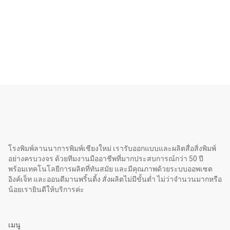
โรงพิมพ์ลานนาการพิมพ์เชียงใหม่ เรารับออกแบบและผลิตสื่อสิ่งพิมพ์
อย่างครบวงจร ด้วยทีมงานมืออาชีพที่มากประสบการณ์กว่า 50 ปี
พร้อมเทคโนโลยีการผลิตที่ทันสมัย และมีคุณภาพด้วยระบบออพเซต
อิงค์เจ็ท และออนดีมานพริ้นติ้ง สั่งผลิตไม่มีขั้นต่ำ ไม่ว่าจำนวนมากหรือ
น้อยเรายินดีให้บริการค่ะ
เมนู