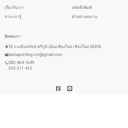
เกี่ยวกับเรา
ผลิตสิ่งพิมพ์
สาระน่ารู้
ตัวอย่างผลงาน
ติดต่อเรา
92 ถ.มณีนพรัตน์ ศรีภูมิ เมืองเชียงใหม่ เชียงใหม่ 50200
location_on
lannaprinting.cm@gmail.com
mail
082-464-1649
call
053-211-415
Copyright © 2020 บริษัท ลานนาการพิมพ์ จำกัด. All Rights
Reserved. Powered by
WebFaster.online